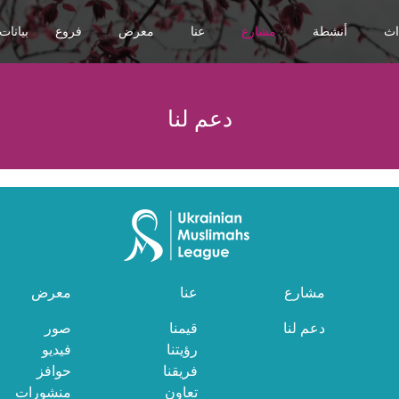
اث
أنشطة
مشارع
عنا
معرض
فروع
بيانات
دعم لنا
مشارع
عنا
معرض
دعم لنا
قيمنا
صور
رؤيتنا
فيديو
فريقنا
حوافز
تعاون
منشورات