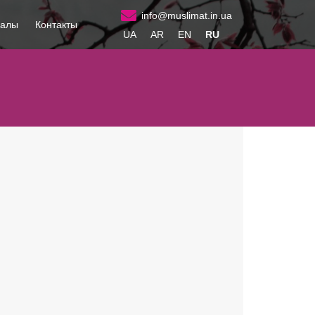
info@muslimat.in.ua
иалы
Контакты
UA
AR
EN
RU