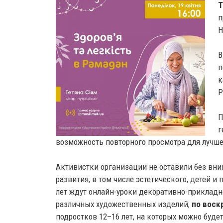
Т
п
Н
В
п
к
Р
П
г
возможность повторного просмотра для лучше
Активистки организации не оставили без вни
развития, в том числе эстетического, детей и 
лет ждут онлайн-уроки декоративно-прикладно
различных художественных изделий;
по воск
подростков 12–16 лет, на которых можно буде