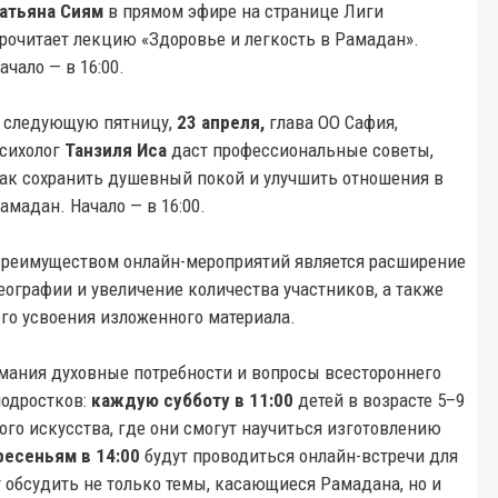
атьяна Сиям
в прямом эфире на странице Лиги
рочитает лекцию «Здоровье и легкость в Рамадан».
ачало — в 16:00.
 следующую пятницу,
23 апреля,
глава ОО Сафия,
сихолог
Танзиля Иса
даст профессиональные советы,
ак сохранить душевный покой и улучшить отношения в
амадан. Начало — в 16:00.
реимуществом онлайн-мероприятий является расширение
еографии и увеличение количества участников, а также
го усвоения изложенного материала.
мания духовные потребности и вопросы всестороннего
подростков:
каждую субботу в 11:00
детей в возрасте 5–9
го искусства, где они смогут научиться изготовлению
ресеньям в 14:00
будут проводиться онлайн-встречи для
т обсудить не только темы, касающиеся Рамадана, но и