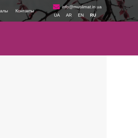
info@muslimat.in.ua
иалы
Контакты
UA
AR
EN
RU