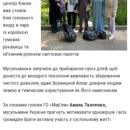
центру Києва
вже стояли
біля головного
входу в парк
із коробкою
гумових
рукавиць та
об’ємним рулоном сміттєвих пакетів.
Мусульманки залучили до прибирання своїх дітей, щоб
донести до молодого покоління важливість збереження
чистого довкілля, адже Всевишній Аллаг довірив людям
землю в тимчасове користування як Його намісникам.
За словами
голови ГО «Мар’ям»
Амаль Ткаченко,
мусульмани України прагнуть мотивувати одновірців і всіх
громадян брати активну участь у суспільному житті.