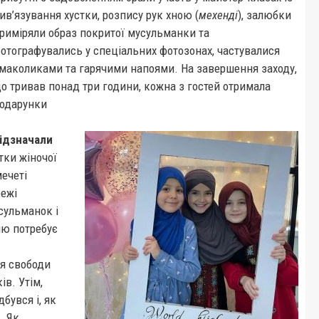
ив’язування хустки, розпису рук хною (
мехенді
), залюбки
риміряли образ покритої мусульманки та
отографувались у спеціальних фотозонах, частувалися
маколиками та гарячими напоями. На завершення заходу,
о тривав понад три години, кожна з гостей отримала
одарунки
ідзначали
тки жіночої
мечеті
режі
сульманок і
ію потребує
ня свободи
ів. Утім,
дбувся і, як
. Як