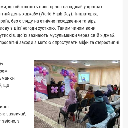
ми, що обстоюють своє право на хіджаб у країнах
тній день хіджабу (
World Hijab Day). Ініціаторка,
раїн, без огляду на етнічне походження та віру,
лову з цієї нагоди хусткою. Таким чином вони
тисків, що їх зазнають мусульманки через свій хіджаб.
росвітні заходи з метою спростувати міфи та стереотипні
бу
ором
льманки,
й, що
тинні
 як зазвичай,
 звісно, з