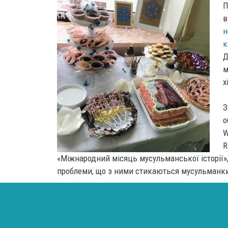
П
в
н
к
Д
м
х
З
о
W
R
«Міжнародний місяць мусульманської історії»,
проблеми, що з ними стикаються мусульманки