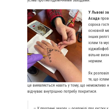
усіма протиепідемічними заходами.
У Львові з
Асада
прове
сорока гост
основній ме
інших реліг
іслам та му
хіджабофобі
вільне визн
нормам.
Як розповіл
те, що ісла
це виявляється навіть у тому, що неможливо н
відчуває внутрішню потребу покритися.
— У програмі заходу — розповіді про хустку у