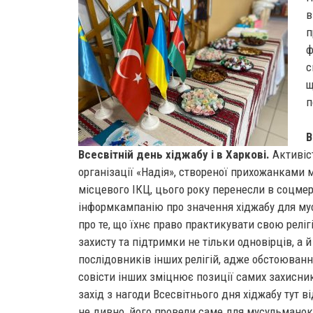
в
п
ф
с
щ
п
В
Всесвітній день хіджабу і в Харкові.
Активіс
організації «Надія», створеної прихожанками 
місцевого ІКЦ, цього року перенесли в соцме
інформкампанію про значення хіджабу для му
про те, що їхнє право практикувати свою реліг
захисту та підтримки не тільки одновірців, а й
послідовників інших релігій, адже обстоюван
совісти інших зміцнює позиції самих захисник
захід з нагоди Всесвітнього дня хіджабу тут ві
не дивно, його провели саме для мусульманок