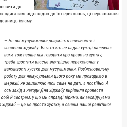
носити до
к одягатися відповідно до їх переконань, ці переконання
довниць ісламу:
— Не всі мусульманки розуміють важливість і
значення хіджабу. Багато хто не надає хустці належної
ваги, тож перше ніж говорити про право на хустку,
треба зростити власне внутрішнє переконання у
важливості хустки для мусульманки. Роз’яснювальну
роботу для немусульман цього року ми проводимо в
мережі, не зациклюючись саме на даті, а постійно. А
ось захід з нагоди Дня хіджабу вирішили провести
обі й сестрам, у що ми справді віримо, як засвідчуємо
о хіджаб — це не просто хустка, а ознака нашої релігійної