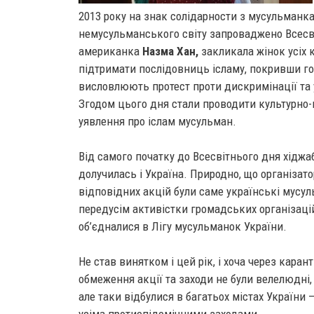
2013 року на знак солідарности з мусульманка
немусульманського світу запроваджено Всесві
американка
Назма Хан,
закликала жінок усіх к
підтримати послідовниць ісламу, покривши го
висловлюють протест проти дискримінації та у
Згодом цього дня стали проводити культурно-п
уявлення про іслам мусульман.
Від самого початку до Всесвітнього дня хіджа
долучилась і Україна. Природно, що організат
відповідних акцій були саме українські мусу
передусім активістки громадських організаці
об’єдналися в Лігу мусульманок України.
Не став винятком і цей рік, і хоча через каран
обмеження акції та заходи не були велелюдні,
але таки відбулися в багатьох містах України —