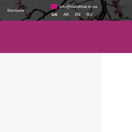
info@muslimat.in.ua
и
Контакти
UA
AR
EN
RU