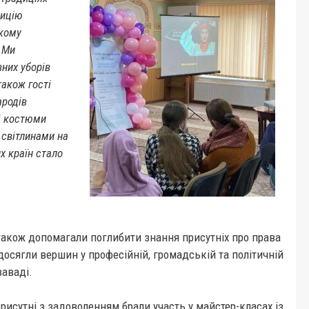
дицію
ькому
 Ми
вних уборів
також гості
ародів
ні костюми
 світлинами на
их країн стало
 також допомагали поглибити знання присутніх про права
 досягли вершин у професійній, громадській та політичній
заваді.
рисутні з задоволенням брали участь у майстер-класах із