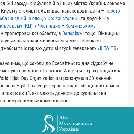
одібні заходи відбулися й в інших містах України, зокрема
 Києві (у столиці їх було два: напередодні дати —
просто
еба на одній із площ у центрі столиці
, та другий — у
иївському ІКЦ
); у
Чернівцях
, у
Кам’янському
ніпропетровської области, в
Запоріжжі
тощо. Вінницькі
усульманки знайомили жителів міста й області з
іджабом та історією дати зі студії телеканалу «
ВІТА-ТБ
».
азначимо, що заходи до Всесвітнього дня хіджабу не
бмежуються датою 1 лютого. А ще цього року ініціатива
orld Hijab Day Organization запропонувала 30-денний
amadan Hijab Challenge: серію заходів, об’єднаних темою
 а також акції, які мають донести до суспільства
 в немусульманському оточенні.