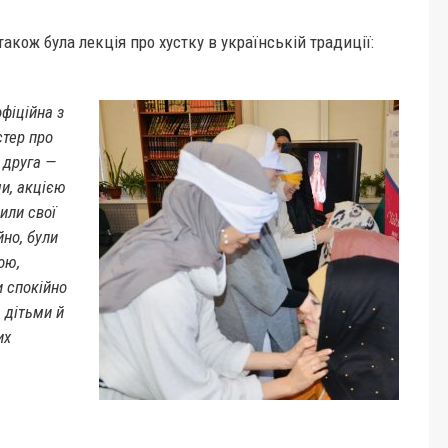
також була лекція про хустку в українській традиції:
офіційна з
стер про
 друга —
ми, акцією
или свої
йно, були
ою,
 спокійно
а дітьми й
их