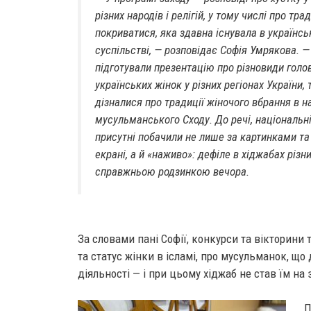
різних народів і релігій, у тому числі про тра
покриватися, яка здавна існувала в українс
суспільстві,
— розповідає Софія Умрякова.
—
підготували презентацію про різновиди голо
українських жінок у різних регіонах України, 
дізналися про традиції жіночого вбрання в н
мусульманського Сходу. До речі, національ
присутні побачили не лише за картинками та
екрані, а й «наживо»: дефіле в хіджабах різн
справжньою родзинкою вечора.
За словами пані Софії, конкурси та вікторини
та статус жінки в ісламі, про мусульманок, що
діяльності — і при цьому хіджаб не став їм на 
П