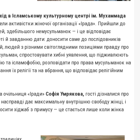
ахід в Ісламському культурному центрі ім. Мухаммада
ли активістки жіночої організації «Ірада». Прийшли до
ей, здебільшого немусульманок — і це відповідає
ті й завданню дати: доносити саме до послідовників
ій, людей з різними світоглядними позиціями правду про
сульман, спростовувати хибні уявлення, що підживлюють
ю та ісламофобію, розповідати про права мусульманок на
ання їх релігії та на вбрання, що відповідає релігійним
а очільниця «Іради»
Софія Умрякова,
гості дізналися про
м насправді дає максимальну внутрішню свободу жінці, і
осити хіджаб з примусу — це стається лише коли жінка
 традиціях