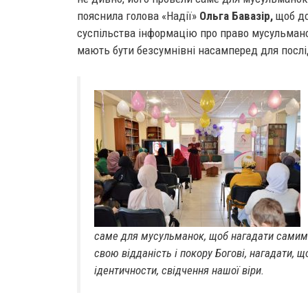
пояснила голова «Надії»
Ольга Бавазір,
щоб до
суспільства інформацію про право мусульмано
мають бути безсумнівні насамперед для послі
саме для мусульманок, щоб нагадати самим с
свою відданість і покору Богові, нагадати, щ
ідентичности, свідчення нашої віри.