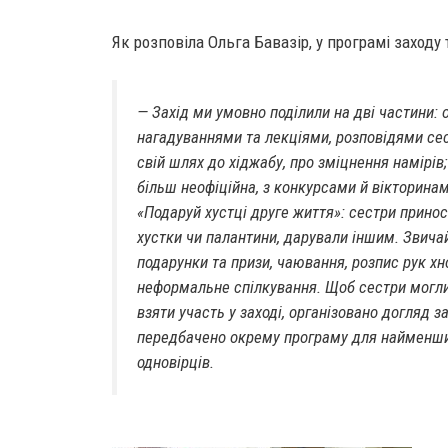
Як розповіла Ольга Бавазір, у програмі заходу 
— Захід ми умовно поділили на дві частини: 
нагадуваннями та лекціями, розповідями се
свій шлях до хіджабу, про зміцнення намірів;
більш неофіційна, з конкурсами й вікторина
«Подаруй хустці друге життя»: сестри принос
хустки чи палантини, дарували іншим. Звича
подарунки та призи, чаювання, розпис рук хн
неформальне спілкування. Щоб сестри могли
взяти участь у заході, організовано догляд з
передбачено окрему програму для найменш
одновірців.