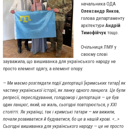
начальника ОДА
Олександр Янков
,
голова департаменту
архітектури
Андрій
Тимофійчук
тощо.
Очільниця ЛМУ у
своєму слові
зауважила,
що вишиванка для українського народу не
просто елемент одягу, а елемент опору:
— Ми маємо розглядати події депортації [кримських татар] як
частину української історії, як ланку одного ланцюга. Це були
репресії, переслідування, голодомор і депортація — це був
один ланцюг, який, на жаль, сьогодні повторюється, у XXI
столітті. Як українці, так і кримські татари — ми вижили,
почали розвиватися й будуватися, бо це в нашій крові. <…>
Сьогодні вишиванка для українського народу — це не просто