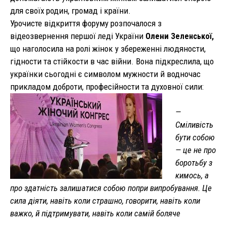
для своїх родин, громад і країни.
Урочисте відкриття форуму розпочалося з
відеозвернення першої леді України
Олени
Зеленської,
що наголосила на ролі жінок у збереженні людяности,
гідности та стійкости в час війни. Вона підкреслила, що
українки сьогодні є символом мужности й водночас
прикладом доброти, професійности та духовної сили:
—
Сміливість
бути собою
— це не про
боротьбу з
кимось, а
про здатність залишатися собою попри випробування. Це
сила діяти, навіть коли страшно, говорити, навіть коли
важко, й підтримувати, навіть коли самій боляче