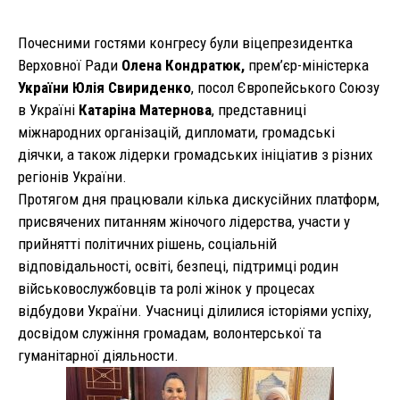
Почесними гостями конгресу були віцепрезидентка
Верховної Ради
Олена Кондратюк,
прем’єр-міністерка
України Юлія Свириденко
, посол Європейського Союзу
в Україні
Катаріна Матернова
, представниці
міжнародних організацій, дипломати, громадські
діячки, а також лідерки громадських ініціатив з різних
регіонів України.
Протягом дня працювали кілька дискусійних платформ,
присвячених питанням жіночого лідерства, участи у
прийнятті політичних рішень, соціальній
відповідальності, освіті, безпеці, підтримці родин
військовослужбовців та ролі жінок у процесах
відбудови України. Учасниці ділилися історіями успіху,
досвідом служіння громадам, волонтерської та
гуманітарної діяльности.