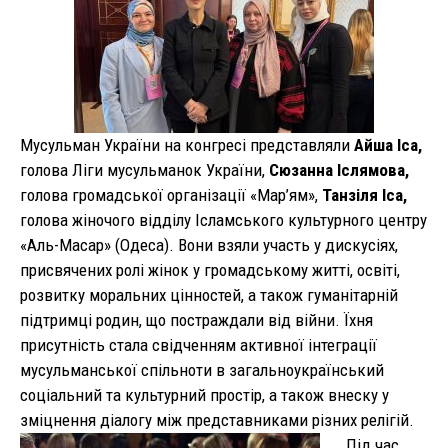
Мусульман України на конгресі представляли
Айша Іса,
голова Ліги мусульманок України,
Сюзанна Іслямова,
голова громадської організації «Мар’ям»,
Танзіля Іса,
голова жіночого відділу Ісламського культурного центру
«Аль-Масар» (Одеса). Вони взяли участь у дискусіях,
присвячених ролі жінок у громадському житті, освіті,
розвитку моральних цінностей, а також гуманітарній
підтримці родин, що постраждали від війни. Їхня
присутність стала свідченням активної інтеграції
мусульманської спільноти в загальноукраїнський
соціальний та культурний простір, а також внеску у
зміцнення діалогу між представниками різних релігій.
Під час