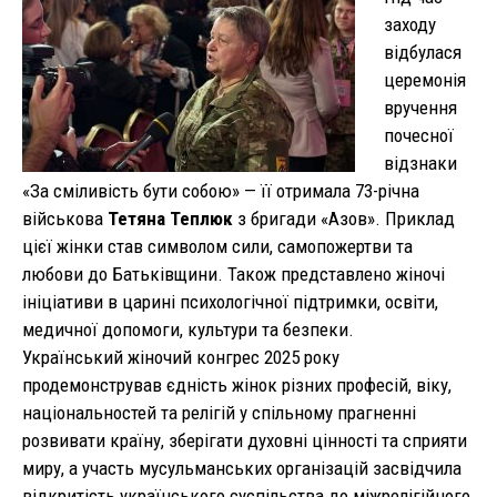
заходу
відбулася
церемонія
вручення
почесної
відзнаки
«За сміливість бути собою» — її отримала 73-річна
військова
Тетяна Теплюк
з бригади «Азов». Приклад
цієї жінки став символом сили, самопожертви та
любови до Батьківщини. Також представлено жіночі
ініціативи в царині психологічної підтримки, освіти,
медичної допомоги, культури та безпеки.
Український жіночий конгрес 2025 року
продемонстрував єдність жінок різних професій, віку,
національностей та релігій у спільному прагненні
розвивати країну, зберігати духовні цінності та сприяти
миру, а участь мусульманських організацій засвідчила
відкритість українського суспільства до міжрелігійного