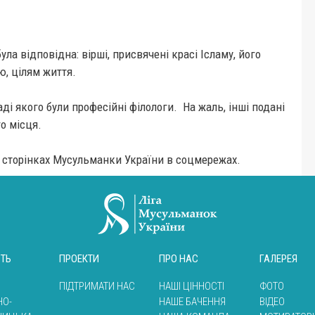
ла відповідна: вірші, присвячені красі Ісламу, його
ю, цілям життя.
і якого були професійні філологи. На жаль, інші подані
о місця.
а сторінках Мусульманки України в соцмережах.
СТЬ
ПРОЕКТИ
ПРО НАС
ГАЛЕРЕЯ
ПІДТРИМАТИ НАС
НАШІ ЦІННОСТІ
ФОТО
НО-
НАШЕ БАЧЕННЯ
ВІДЕО