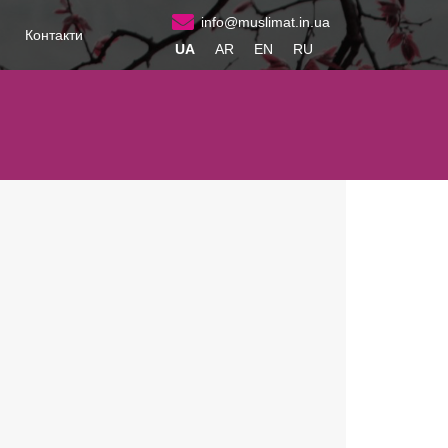
info@muslimat.in.ua
и
Контакти
UA
AR
EN
RU