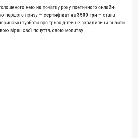
голошеного нею на початку року поетичного онлайн-
кою першого призу —
сертифікат на 3500 грн
— стала
теринські турботи про трьох дітей не завадили їй знайти
вою вірші свої почуття, свою молитву.