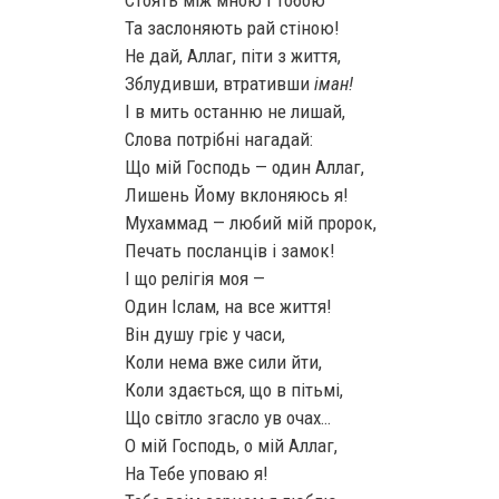
Стоять між мною і Тобою
Та заслоняють рай стіною!
Не дай, Аллаг, піти з життя,
Зблудивши, втративши
іман!
І в мить останню не лишай,
Слова потрібні нагадай:
Що мій Господь — один Аллаг,
Лишень Йому вклоняюсь я!
Мухаммад — любий мій пророк,
Печать посланців і замок!
І що релігія моя —
Один Іслам, на все життя!
Він душу гріє у часи,
Коли нема вже сили йти,
Коли здається, що в пітьмі,
Що світло згасло ув очах…
О мій Господь, о мій Аллаг,
На Тебе уповаю я!