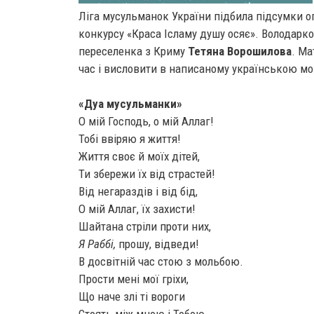
Ліга мусульманок України підбила підсумки о
конкурсу «Краса Ісламу душу осяє». Володар
переселенка з Криму
Тетяна Ворошилова
. Ма
час і висловити в написаному українською мо
«Дуа мусульманки»
О мій Господь, о мій Аллаг!
Тобі ввіряю я життя!
Життя своє й моїх дітей,
Ти збережи їх від страстей!
Від негараздів і від бід,
О мій Аллаг, їх захисти!
Шайтана стріли проти них,
Я Раббі,
прошу, відведи!
В досвітній час стою з мольбою.
Прости мені мої гріхи,
Що наче злі ті вороги