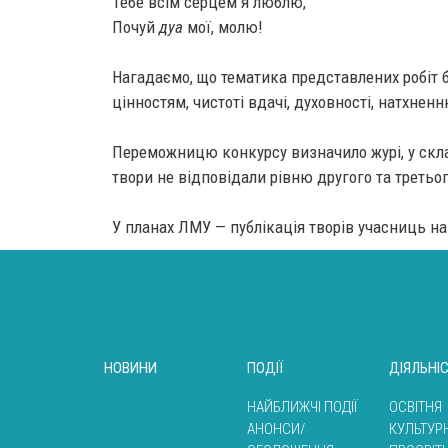
Тебе всім серцем я люблю,
Почуй
дуа
мої, молю!
Нагадаємо, що тематика представлених робіт бу
цінностям, чистоті вдачі, духовності, натхненн
Переможницю конкурсу визначило журі, у склад
твори не відповідали рівню другого та третьог
У планах ЛМУ — публікація творів учасниць н
НОВИНИ
ПОДІЇ
ДІЯЛЬНІ
НАЙБЛИЖЧІ ПОДІЇ
ОСВІТНЯ
АНОНСИ/
КУЛЬТУР