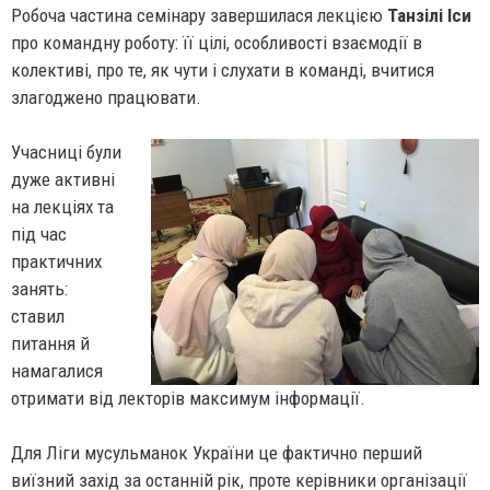
Робоча частина семінару завершилася лекцією
Танзілі Іси
про командну роботу: її цілі, особливості взаємодії в
колективі, про те, як чути і слухати в команді, вчитися
злагоджено працювати.
Учасниці були
дуже активні
на лекціях та
під час
практичних
занять:
ставил
питання й
намагалися
отримати від лекторів максимум інформації.
Для Ліги мусульманок України це фактично перший
виїзний захід за останній рік, проте керівники організації