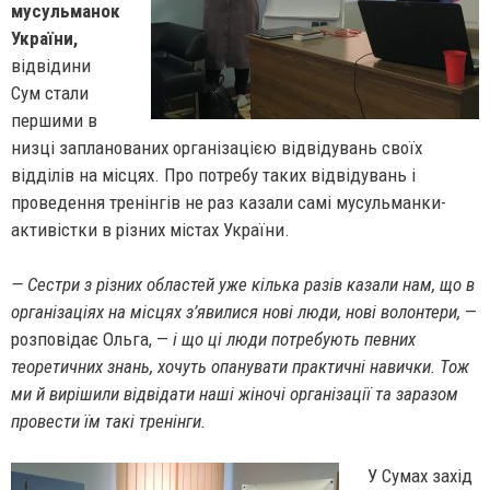
мусульманок
України,
відвідини
Сум стали
першими в
низці запланованих організацією відвідувань своїх
відділів на місцях. Про потребу таких відвідувань і
проведення тренінгів не раз казали самі мусульманки-
активістки в різних містах України.
— Сестри з різних областей уже кілька разів казали нам, що в
організаціях на місцях з’явилися нові люди, нові волонтери,
—
розповідає Ольга, —
і що ці люди потребують певних
теоретичних знань, хочуть опанувати практичні навички. Тож
ми й вирішили відвідати наші жіночі організації та заразом
провести їм такі тренінги.
У Сумах захід