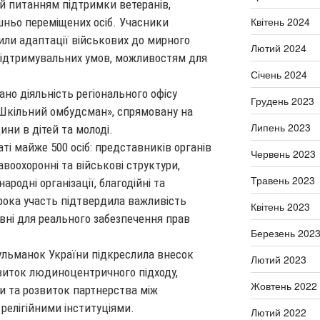
й питанням підтримки ветеранів,
Квітень 2024
шньо переміщених осіб. Учасники
или адаптації військових до мирного
Лютий 2024
підтримувальних умов, можливостям для
Січень 2024
ано діяльність регіонального офісу
Грудень 2023
«Шкільний омбудсман», спрямовану на
Липень 2023
ни в дітей та молоді.
ті майже 500 осіб: представників органів
Червень 2023
воохоронні та військові структури,
Травень 2023
ародні організації, благодійні та
ирока участь підтвердила важливість
Квітень 2023
івні для реального забезпечення прав
Березень 202
ульманок України підкреслила внесок
Лютий 2023
виток людиноцентричного підходу,
Жовтень 2022
и та розвиток партнерства між
релігійними інституціями.
Лютий 2022