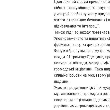
Цьогорічний форум присвячени
військовослужбовців та внутрі
дискусій особливу увагу приділ
життя, створенню безпечних і 
відновлення та інтеграції.
Також під час заходу презентов
Уповноваженого та ініціативу 
формування культури прав люди
Форум зібрав у змішаному форма
влади, 91 громаду Одещини, пра
навчальні заклади, молодь, міжн
громадські ініціативи. Така ш
спільної роботи на місцевому р
людини.
Участь представниць Ліги мус
мусульманської громади в роз
посилення соціальної підтримк
державними, громадськими та 