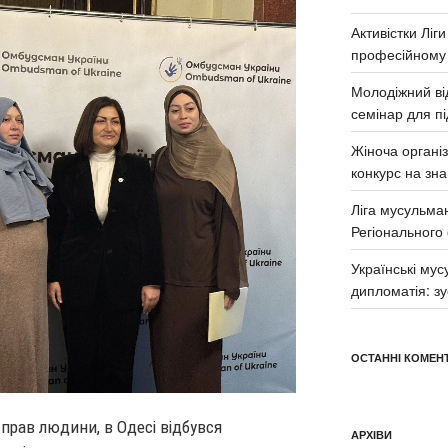
Активістки Ліг
професійному
Молодіжний від
семінар для п
Жіноча органі
конкурс на зна
Ліга мусульма
Регіонального
Українські му
дипломатія: з
ОСТАННІ КОМЕНТ
 прав людини, в Одесі відбувся
АРХІВИ