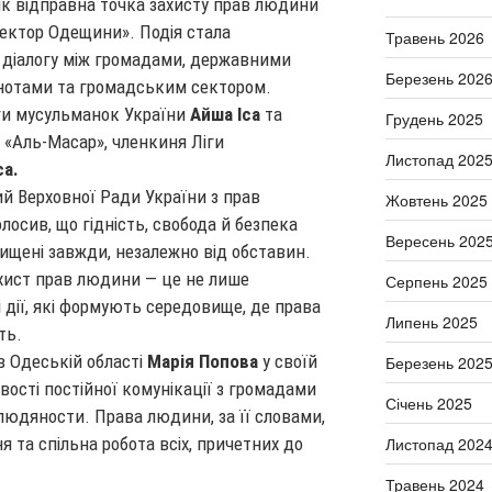
к відправна точка захисту прав людини
ектор Одещини». Подія стала
Травень 2026
діалогу між громадами, державними
Березень 202
ьнотами та громадським сектором.
іги мусульманок України
Айша Іса
та
Грудень 2025
Ц «Аль-Масар», членкиня Ліги
Листопад 202
са.
й Верховної Ради України з прав
Жовтень 2025
лосив, що гідність, свобода й безпека
Вересень 202
щені завжди, незалежно від обставин.
ахист прав людини — це не лише
Серпень 2025
і дії, які формують середовище, де права
Липень 2025
ть.
 Одеській області
Марія Попова
у своїй
Березень 202
ості постійної комунікації з громадами
Січень 2025
людяности. Права людини, за її словами,
Листопад 202
я та спільна робота всіх, причетних до
Травень 2024