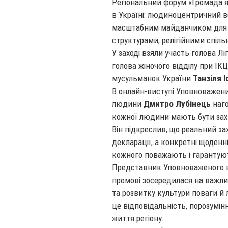
Регіональний форум «Громада я
в Україні: людиноцентричний в
масштабним майданчиком для 
структурами, релігійними спіл
У заході взяли участь голова Л
голова жіночого відділу при ІК
мусульманок України
Танзіля І
В онлайн-виступі Уповноважени
людини
Дмитро Лубінець
наго
кожної людини мають бути захи
Він підкреслив, що реальний з
декларації, а конкретні щоденн
кожного поважають і гарантую
Представник Уповноваженого в
промові зосередилася на важлив
та розвитку культури поваги й 
це відповідальність, порозумінн
життя регіону.