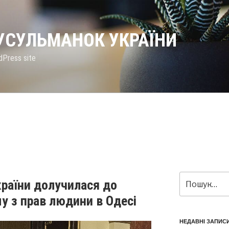
МУСУЛЬМАНОК УКРАЇНИ
dPress site
Пошук
раїни долучилася до
за
у з прав людини в Одесі
запитом:
НЕДАВНІ ЗАПИС