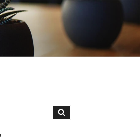
Шукати
И