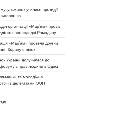
и мусульманок училися протидії
 вигоранню
діл організації «Мар’ям» провів
ідлітків напередодні Рамадану
зація «Мар’ям» провела другий
ння Корану в жінок
нок України долучилася до
 форуму з прав людини в Одесі
сульманки та молодіжна
устріч з делегатами ООН
АРІ