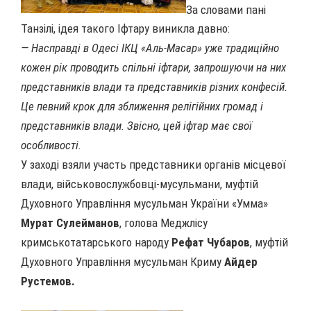
За словами пані
Танзілі, ідея такого Іфтару виникла давно:
— Насправді в Одесі ІКЦ «Аль-Масар» уже традиційно
кожен рік проводить спільні іфтари, запрошуючи на них
представників влади та представників різних конфесій.
Це певний крок для зближення релігійних громад і
представників влади. Звісно, цей іфтар має свої
особливості.
У заході взяли участь представники органів місцевої
влади, військовослужбовці-мусульмани, муфтій
Духовного Управління мусульман України «Умма»
Мурат Сулейманов
, голова Меджлісу
кримськотатарського народу
Рефат Чубаров
, муфтій
Духовного Управління мусульман Криму
Айдер
Рустемов.