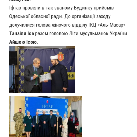
Іфтар провели в так званому Будинку прийомів
Одеської обласної ради. До організації заходу
долучилися голова жіночого відділу ІКЦ «Аль-Масар»
Танзіля Іса
разом головою Ліги мусульманок України
Айшею Ісою
.