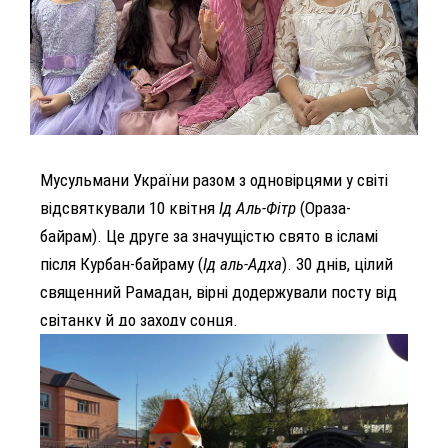
Мусульмани України разом з одновірцями у світі
відсвяткували 10 квітня
Ід Аль-Фітр
(Ораза-
байрам). Це друге за значущістю свято в ісламі
після Курбан-байраму (
Ід аль-Адха
). 30 днів, цілий
священний Рамадан, вірні додержували посту від
світанку й до заходу сонця.