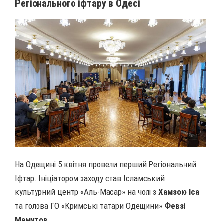
Регіонального іфтару в Одесі
На Одещині 5 квітня провели перший Регіональний
Іфтар. Ініціатором заходу став Ісламський
культурний центр «Аль-Масар» на чолі з
Хамзою Іса
та голова ГО «Кримські татари Одещини»
Февзі
Мамутов
.