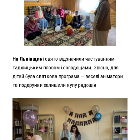
На Львівщині
свято відзначили частуванням
таджицьким пловом і солодощами.
Звісно, для
дітей була святкова програма — веселі аніматори
та подарунки залишили купу радощів.