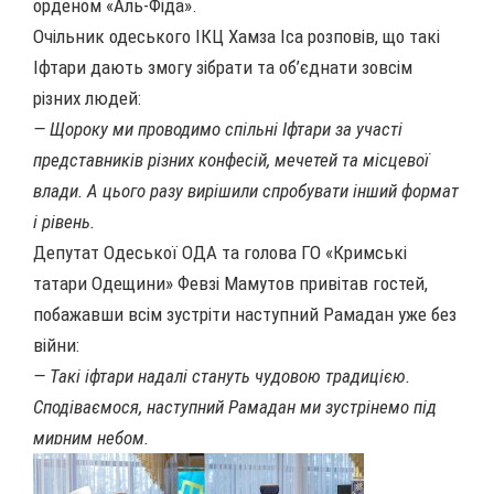
орденом «Аль-Фіда».
Очільник одеського ІКЦ Хамза Іса розповів, що такі
Іфтари дають змогу зібрати та об’єднати зовсім
різних людей:
— Щороку ми проводимо спільні Іфтари за участі
представників різних конфесій, мечетей та місцевої
влади. А цього разу вирішили спробувати інший формат
і рівень.
Депутат Одеської ОДА та голова ГО «Кримські
татари Одещини» Февзі Мамутов
привітав гостей,
побажавши всім зустріти наступний Рамадан уже без
війни:
— Такі іфтари надалі стануть чудовою традицією.
Сподіваємося, наступний Рамадан ми зустрінемо під
мирним небом.