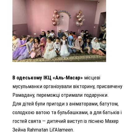
В одеському ІКЦ «Аль-Масар»
місцеві
мусульманки організували вікторину, присвячену
Рамадану, переможці отримали подарунки.
Для дітей були пригоди з аніматорами, батутом,
солодкою ватою та бульбашками, а для батьків і
гостей свята — дитячий виступ із піснею Махер
Зейна Rahmatan Lil’Alameen.