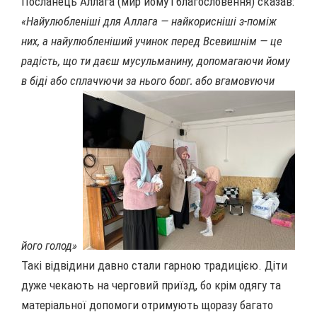
Посланець Аллага (мир йому і благословення) сказав:
«Найулюбленіші для Аллага — найкорисніші з-поміж
них, а найулюбленіший учинок перед Всевишнім — це
радість, що ти даєш мусульманину, допомагаючи йому
в біді або сплачуючи за нього борг, або вгамовуючи
його голод».
Такі відвідини давно стали гарною традицією. Діти
дуже чекають на черговий приїзд, бо крім одягу та
матеріальної допомоги отримують щоразу багато