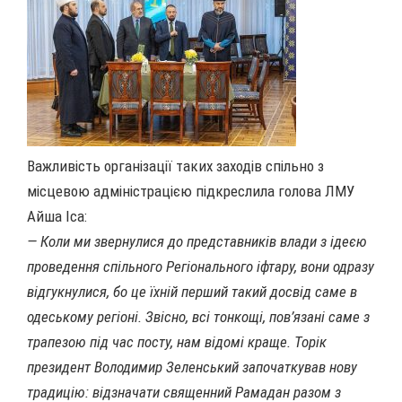
Важливість організації таких заходів спільно з
місцевою адміністрацією підкреслила голова ЛМУ
Айша Іса:
— Коли ми звернулися до представників влади з ідеєю
проведення спільного Регіонального іфтару, вони одразу
відгукнулися, бо це їхній перший такий досвід саме в
одеському регіоні. Звісно, всі тонкощі, пов’язані саме з
трапезою під час посту, нам відомі краще. Торік
президент Володимир Зеленський започаткував нову
традицію: відзначати священний Рамадан разом з