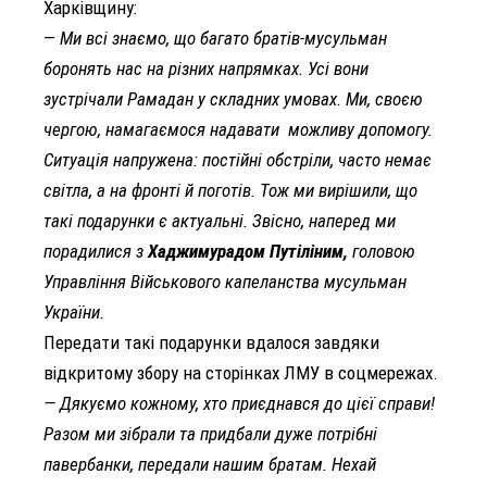
Харківщину
:
—
Ми всі знаємо, що багато братів-мусульман
боронять нас на різних напрямках. Усі вони
зустрічали Рамадан у складних умовах. Ми, своєю
чергою, намагаємося надавати можливу допомогу.
Ситуація напружена: постійні обстріли, часто немає
світла, а на фронті й поготів. Тож ми вирішили, що
такі подарунки є актуальні. Звісно, наперед ми
порадилися з
Хаджимурадом Путіліним,
головою
Управління Військового капеланства мусульман
України.
Передати такі подарунки вдалося завдяки
відкритому збору на сторінках ЛМУ в соцмережах
.
— Дякуємо кожному, хто приєднався до цієї справи!
Разом ми зібрали та придбали дуже потрібні
павербанки, передали нашим братам. Нехай