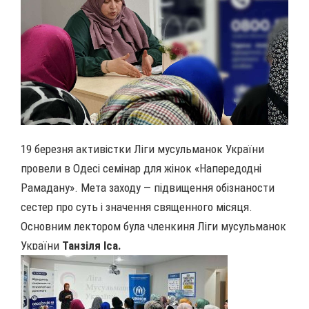
19 березня активістки Ліги мусульманок України
провели в Одесі семінар для жінок «Напередодні
Рамадану». Мета заходу — підвищення обізнаности
сестер про суть і значення священного місяця.
Основним лектором була членкиня Ліги мусульманок
України
Танзіля Іса.