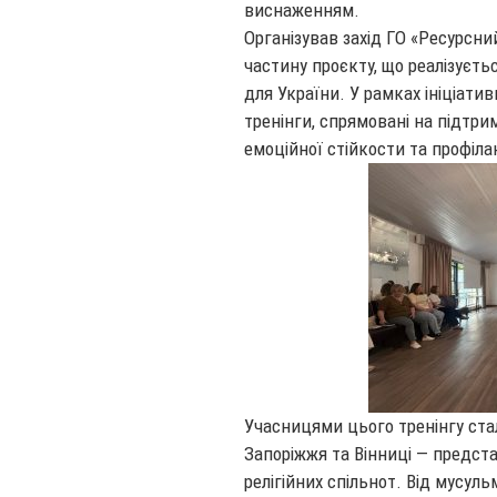
виснаженням.
Організував захід ГО «Ресурсни
частину проєкту, що реалізуєть
для України. У рамках ініціати
тренінги, спрямовані на підтри
емоційної стійкости та профіл
Учасницями цього тренінгу стал
Запоріжжя та Вінниці — предста
релігійних спільнот. Від мусул