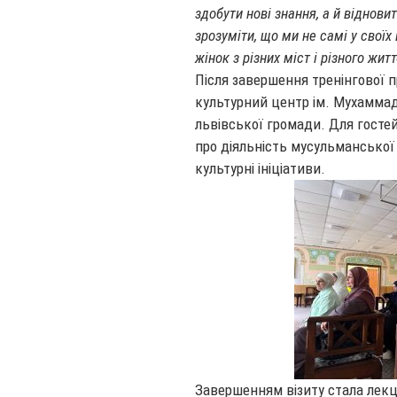
здобути нові знання, а й віднови
зрозуміти, що ми не самі у своїх
жінок з різних міст і різного жит
Після завершення тренінгової 
культурний центр ім. Мухаммада
львівської громади. Для госте
про діяльність мусульманської г
культурні ініціативи.
Завершенням візиту стала лекц