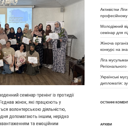
Активістки Ліг
професійному
Молодіжний від
семінар для п
Жіноча органі
конкурс на зна
Ліга мусульма
Регіонального
Українські му
дипломатія: з
воденний семінар-тренінг із протидії
’єднав жінок, які працюють у
ОСТАННІ КОМЕНТ
ться волонтерською діяльністю,
одня допомагають іншим, нерідко
навантаженням та емоційним
АРХІВИ