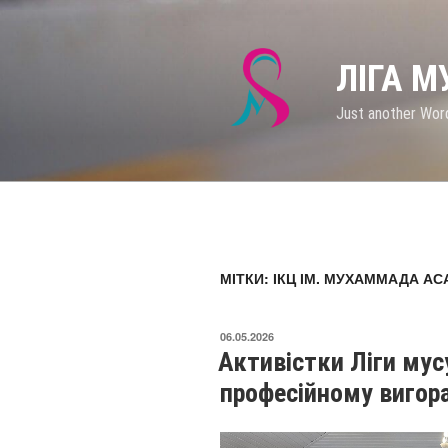
Перейти
до
вмісту
ЛІГА 
Just another Wor
МІТКИ: ІКЦ ІМ. МУХАММАДА А
ОПУБЛІКОВАНО
06.05.2026
Активістки Ліги мус
професійному вигор