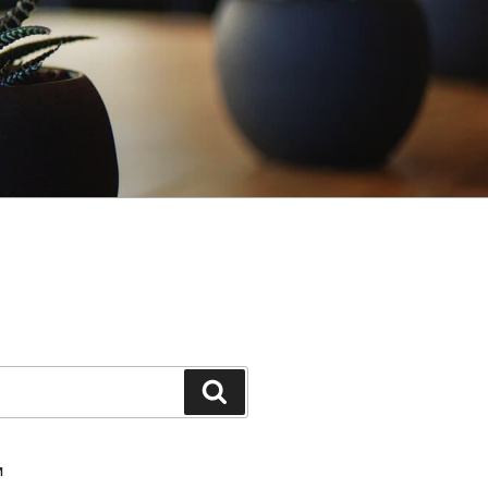
Шукати
И