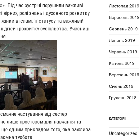
ю». Під час зустрічі порушили важливі
Листопад 201
 вірних, ролі знань і духовного розвитку.
Вересень 201
інки в ісламі, її статусу та важливій
Серпень 2019
ні дітей і розвитку суспільства. Учасниці
ння.
Липень 2019
Червень 2019
Квітень 2019
Березень 201
Січень 2019
Грудень 2018
 смачне частування від сестер
КАТЕГОРІЇ
в не лише простором для навчання та
 й ще одним прикладом того, яка важлива
Uncategorized
заємна турбота.