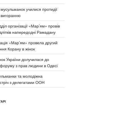
и мусульманок училися протидії
 вигоранню
діл організації «Мар’ям» провів
ідлітків напередодні Рамадану
зація «Мар’ям» провела другий
ння Корану в жінок
нок України долучилася до
 форуму з прав людини в Одесі
сульманки та молодіжна
устріч з делегатами ООН
АРІ