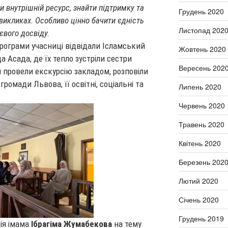
ти внутрішній ресурс, знайти підтримку та
Грудень 2020
 викликах. Особливо цінно бачити єдність
Листопад 202
тєвого досвіду.
програми учасниці відвідали Ісламський
Жовтень 2020
 Асада, де їх тепло зустріли сестри
Вересень 202
й провели екскурсію закладом, розповіли
ромади Львова, її освітні, соціальні та
Липень 2020
Червень 2020
Травень 2020
Квітень 2020
Березень 202
Лютий 2020
Січень 2020
Грудень 2019
ія імама
Ібрагіма Жумабекова
на тему