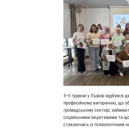
5–6 травня у Львові відбувся д
професійному вигоранню, що об
громадському секторі, займаю
соціальними ініціативами та щ
стикаючись із психологічним 