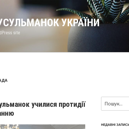
МУСУЛЬМАНОК УКРАЇНИ
dPress site
САДА
Пошук
ульманок училися протидії
за
анню
запитом:
НЕДАВНІ ЗАПИС