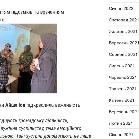
Січень 2022
ттям підсумків та врученням
Листопад 202
ть.
Жовтень 2021
Вересень 202
Серпень 2021
Липень 2021
Червень 2021
Травень 2021
Квітень 2021
ни
Айша Іса
підкреслила важливість
Березень 202
оєднують громадську діяльність,
Лютий 2021
служіння суспільству, тема емоційного
Січень 2021
льною. Такі зустрічі допомагають не лише