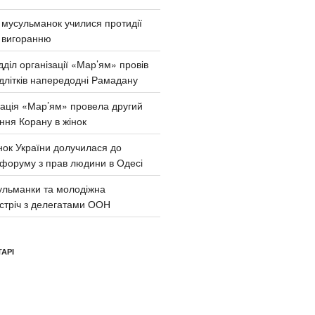
и мусульманок училися протидії
 вигоранню
діл організації «Мар’ям» провів
ідлітків напередодні Рамадану
зація «Мар’ям» провела другий
ння Корану в жінок
нок України долучилася до
 форуму з прав людини в Одесі
сульманки та молодіжна
устріч з делегатами ООН
АРІ