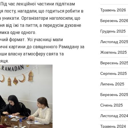
 Під час лекційної частини підліткам
Травень 2026
ця посту, нагадали, що годиться робити в
ба уникати. Організатори наголосили, що
Березень 202
 від їжі та пиття, а передусім духовне
Грудень 2025
имка одне одного.
чий формат. Усі учасниці мали
Листопад 202
чні картини до священного Рамадану за
Жовтень 2025
вши власну атмосферу свята та
сяця.
Вересень 202
Серпень 2025
Липень 2025
Березень 202
Січень 2025
Листопад 202
Травень 2024