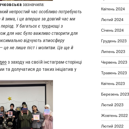
ичковська
зазначила:
Квітень 2024
такий непростий час особливо потребують
 й зима, і це вперше за довгий час ми
Лютий 2024
період. У багатьох є труднощі з
Січень 2024
тож для нас було важливо створити для
максимально відчують атмосферу
Грудень 2023
 це не лише піст і молитви. Це ще й
Липень 2023
Червень 2023
ідео
з заходу на своїй інстаграм-сторінці
и та долучатися до таких ініціатив у
Травень 2023
Квітень 2023
Березень 202
Лютий 2023
Жовтень 2022
Лютий 2022