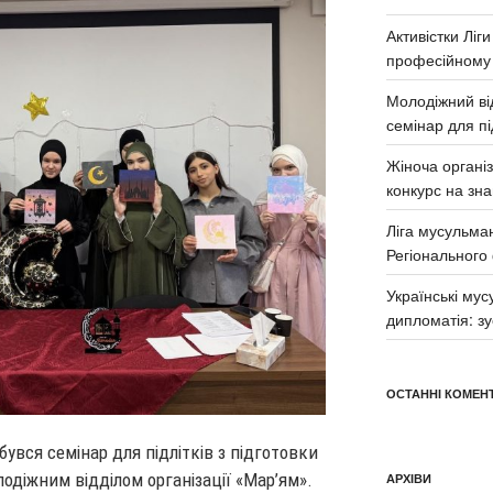
Активістки Ліг
професійному
Молодіжний від
семінар для п
Жіноча органі
конкурс на зна
Ліга мусульма
Регіонального
Українські му
дипломатія: з
ОСТАННІ КОМЕНТ
бувся семінар для підлітків з підготовки
одіжним відділом організації «Мар’ям».
АРХІВИ