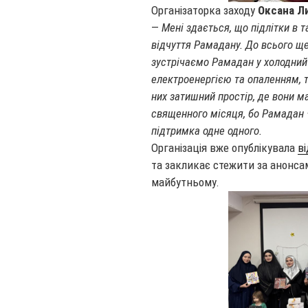
Організаторка заходу
Оксана Л
—
Мені здається, що підлітки в 
відчуття Рамадану. До всього ще
зустрічаємо Рамадан у холодний 
електроенергією та опаленням, 
них затишний простір, де вони 
священного місяця, бо Рамадан —
підтримка одне одного.
Організація вже опублікувала
в
та закликає стежити за анонсам
майбутньому.