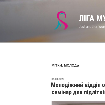
Перейти
до
вмісту
ЛІГА 
Just another Wor
МІТКИ: МОЛОДЬ
ОПУБЛІКОВАНО
31.03.2026
Молодіжний відділ о
семінар для підлітк