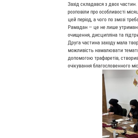
Захід складався з двох частин.
розповіли про особливості міся
цей період, а чого по змозі тре
Рамадан — це не лише утримання
очищення, дисципліна та підтр
Друга частина заходу мала твор
можливість намалювати темати
допомогою трафаретів, створи
очікування благословенного мі