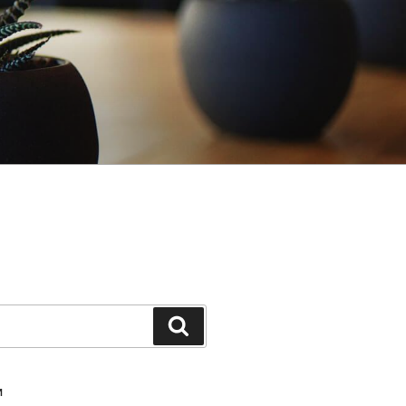
Шукати
И