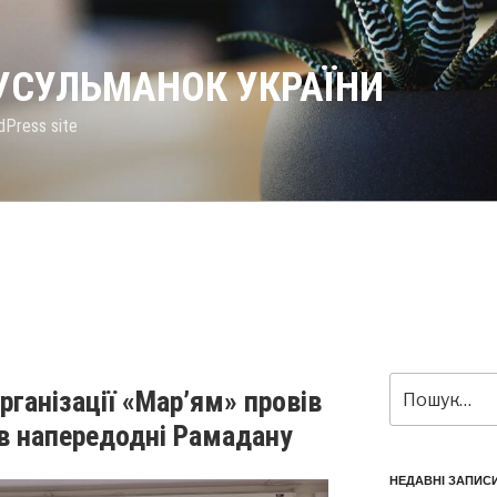
МУСУЛЬМАНОК УКРАЇНИ
dPress site
Пошук
рганізації «Мар’ям» провів
за
ів напередодні Рамадану
запитом:
НЕДАВНІ ЗАПИС