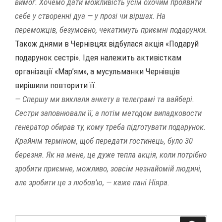
вимог. Хочемо дати можливість усім охочим проявити
себе у створенні дуа — у прозі чи віршах. На
переможців, безумовно, чекатимуть приємні подарунки.
Також днями в Чернівцях відбулася акція «Подаруй
подарунок сестрі»
.
Ідея належить активісткам
організації «Мар’ям», а мусульманки Чернівців
вирішили повторити її.
— Спершу ми виклали анкету в телеграмі та вайбері.
Сестри заповнювали її, а потім методом випадковости
генератор обирав ту, кому треба підготувати подарунок.
Крайнім терміном, щоб передати гостинець, було 30
березня. Як на мене, це дуже тепла акція, коли потрібно
зробити приємне, можливо, зовсім незнайомій людині,
але зробити це з любов’ю,
— каже пані Ніяра.
Пошук