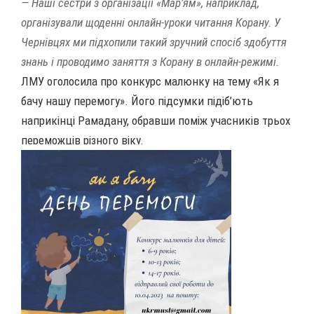
— Наші сестри з організації «Мар’ям», наприклад,
організували щоденні онлайн-уроки читання Корану. У
Чернівцях ми підхопили такий зручний спосіб здобуття
знань і проводимо заняття з Корану в онлайн-режимі.
ЛМУ оголосила про конкурс малюнку на тему «Як я
бачу нашу перемогу». Його підсумки підіб’ють
наприкінці Рамадану, обравши поміж учасників трьох
переможців різного віку.