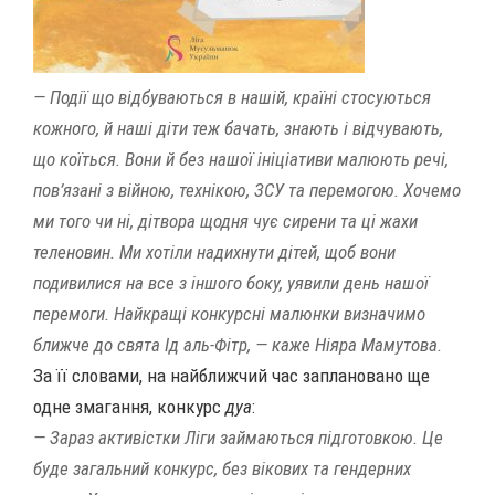
— Події що відбуваються в нашій, країні стосуються
кожного, й наші діти теж бачать, знають і відчувають,
що коїться. Вони й без нашої ініціативи малюють речі,
пов’язані з війною, технікою, ЗСУ та перемогою. Хочемо
ми того чи ні, дітвора щодня чує сирени та ці жахи
теленовин. Ми хотіли надихнути дітей, щоб вони
подивилися на все з іншого боку, уявили день нашої
перемоги. Найкращі конкурсні малюнки визначимо
ближче до свята Ід аль-Фітр,
— каже Ніяра Мамутова.
За її словами, на найближчий час заплановано ще
одне змагання, конкурс
дуа
:
— Зараз активістки Ліги займаються підготовкою. Це
буде загальний конкурс, без вікових та гендерних