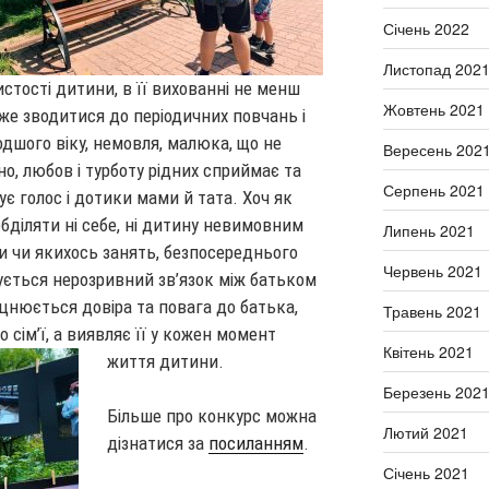
Січень 2022
Листопад 202
стості дитини, в її вихованні не менш
Жовтень 2021
же зводитися до періодичних повчань і
дшого віку, немовля, малюка, що не
Вересень 202
о, любов і турботу рідних сприймає та
Серпень 2021
рує голос і дотики мами й тата. Хоч як
обділяти ні себе, ні дитину невимовним
Липень 2021
и чи якихось занять, безпосереднього
Червень 2021
ується нерозривний зв’язок між батьком
іцнюється довіра та повага до батька,
Травень 2021
 сім’ї, а виявляє її у кожен момент
Квітень 2021
життя дитини.
Березень 202
Більше про конкурс можна
Лютий 2021
дізнатися за
посиланням
.
Січень 2021