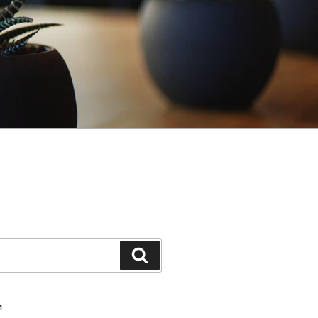
Шукати
И