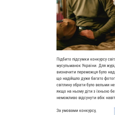
Підбито підсумки конкурсу світ
мусульманок України. Для журі,
визначити переможця було надс
що надійшло дуже багато фотогр
світлину обрати було вельми не
якщо на ньому діти з їхньою б
неможливо відсунути вбік наві
За умовами конкурсу,