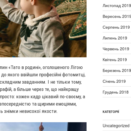
Листопад 201
Вересень 201
Серпень 2019
Липень 2019
Червень 2019
Квітень 2019
лин «Тато в родині», оголошеного Лігою
Березень 201
 до якого ввійшли професійні фотомитці,
Січень 2019
кладним завданням. І не тільки тому,
афій, а більше через те, що найкращу
Грудень 2018
просто: кожен кадр цікавий по-своєму, а
езпосередністю та щирими емоціями,
ть знімки невисокої якост
и
.
КАТЕГОРІЇ
Uncategorized