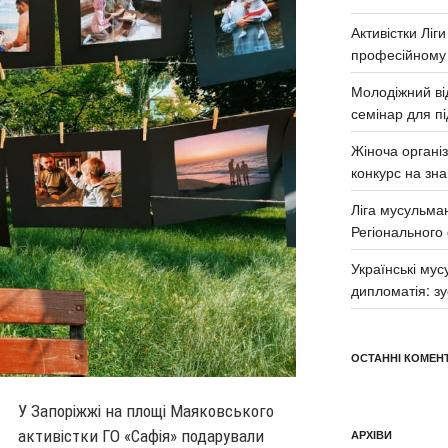
Активістки Ліг
професійному
Молодіжний від
семінар для п
Жіноча органі
конкурс на зна
Ліга мусульма
Регіонального
Українські му
дипломатія: з
ОСТАННІ КОМЕНТ
У Запоріжжі на площі Маяковського
активістки ГО «Сафія» подарували
АРХІВИ