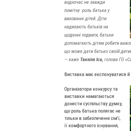
водночас не завжди
помітну роль батька у
вихованні дітей. Діти
надихають батьків на
щоденні подвиги, батьки
допомагають дітям робити важли
що може дати батько своїй дитин
— каже
Танзіля Іса,
голова ГО «С
Виставка має експонуватися й в
Організатори конкурсу та
виставки намагаються
донести суспільству думку,
що роль батька полягає не
тільки в забезпеченні сім’ї,
її комфортного існування,