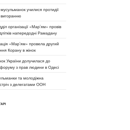
и мусульманок училися протидії
 вигоранню
діл організації «Мар’ям» провів
ідлітків напередодні Рамадану
зація «Мар’ям» провела другий
ння Корану в жінок
нок України долучилася до
 форуму з прав людини в Одесі
сульманки та молодіжна
устріч з делегатами ООН
АРІ