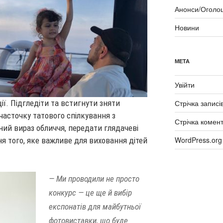
Анонси/Оголо
Новини
МЕТА
Увійти
ії. Підгледіти та встигнути зняти
Стрічка записі
часточку татового спілкування з
Стрічка комент
ий вираз обличчя, передати глядачеві
WordPress.org
ня того, яке важливе для виховання дітей
— Ми проводили не просто
конкурс — це ще й вибір
експонатів для майбутньої
фотовиставки, що буде