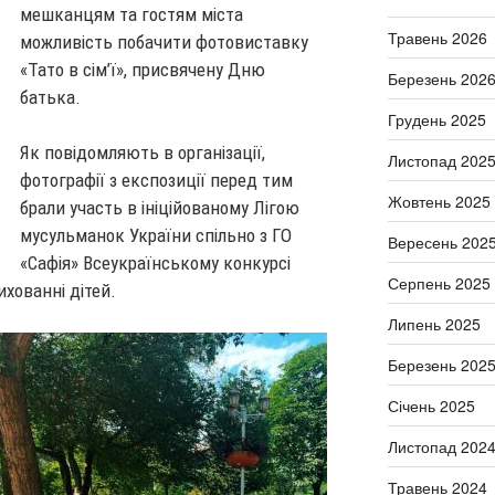
мешканцям та гостям міста
Травень 2026
можливість побачити фотовиставку
«Тато в сім’ї», присвячену Дню
Березень 202
батька.
Грудень 2025
Як повідомляють в організації,
Листопад 202
фотографії з експозиції перед тим
Жовтень 2025
брали участь в ініційованому Лігою
мусульманок України спільно з ГО
Вересень 202
«Сафія» Всеукраїнському конкурсі
Серпень 2025
ихованні дітей.
Липень 2025
Березень 202
Січень 2025
Листопад 202
Травень 2024