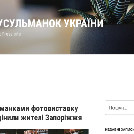
МУСУЛЬМАНОК УКРАЇНИ
dPress site
Пошук
ьманками фотовиставку
за
оцінили жителі Запоріжжя
запитом:
НЕДАВНІ ЗАПИС