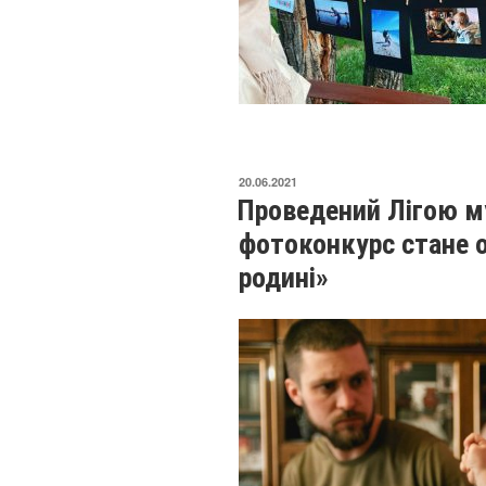
ОПУБЛІКОВАНО
20.06.2021
Проведений Лігою м
фотоконкурс стане 
родині»