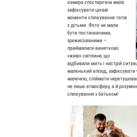
камера спостерігача мала
зафіксувати цікаві
моменти спілкування татів
з дітьми. Фото не мали
бути постановчими,
зрежисованими —
приймалися винятково
«живі» світлини, що
відбивали мить і настрій ситуац
маленький епізод, зафіксувати 
малечею, спіймати неретушован
не лише атмосферу, а й розумін
спілкування з батьком!