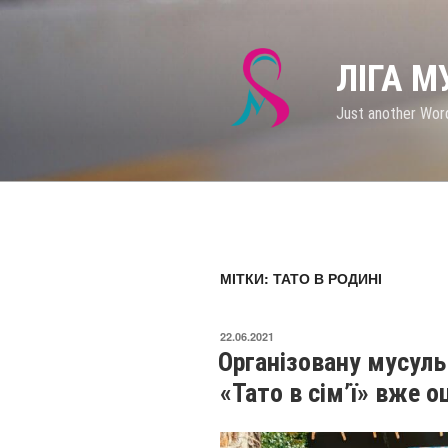
Перейти
до
вмісту
ЛІГА 
Just another Wor
МІТКИ: ТАТО В РОДИНІ
ОПУБЛІКОВАНО
22.06.2021
Організовану мусул
«Тато в сім’ї» вже 