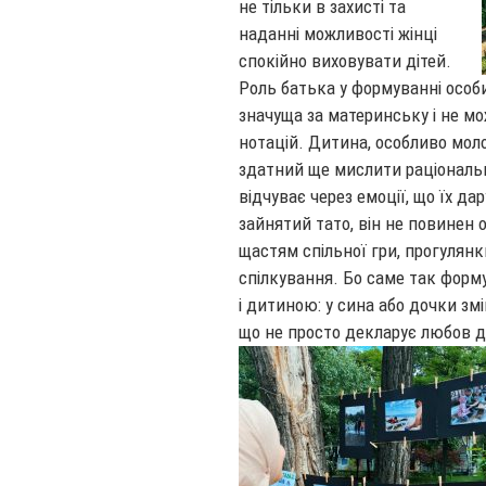
не тільки в захисті та
наданні можливості жінці
спокійно виховувати дітей.
Роль батька у формуванні особи
значуща за материнську і не мо
нотацій. Дитина, особливо моло
здатний ще мислити раціональн
відчуває через емоції, що їх да
зайнятий тато, він не повинен 
щастям спільної гри, прогулянк
спілкування. Бо саме так форм
і дитиною: у сина або дочки зм
що не просто декларує любов до