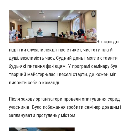
Чотири дні
підлітки слухали лекції про етикет, чистоту тіла й
душі, важливість часу, Судний день і могли ставити
будь-які питання фахівцям. У програмі семінару був
творчий майстер-клас і веселі старти, де кожен міг
виявити себе в команді.
Після заходу організатори провели опитування серед
учасників. Було побажання зробити семінар довшим і
запланувати прогулянку містом.