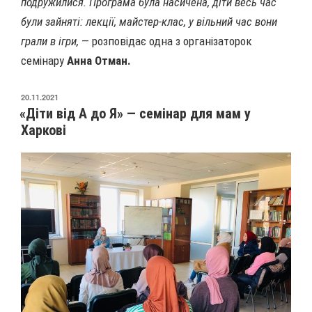
подружилися. Програма була насичена, діти весь час
були зайняті: лекції, майстер-клас, у вільний час вони
грали в ігри,
— розповідає одна з організаторок
семінару
Анна Отман.
ОПУБЛІКОВАНО
20.11.2021
«Діти від А до Я» — семінар для мам у
Харкові