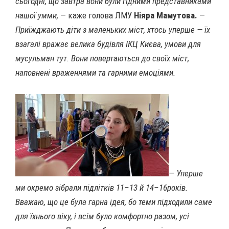
сьогодні, що завтра вони були гідними представниками
нашої умми,
— каже голова ЛМУ
Ніяра Мамутова.
—
Приїжджають діти з маленьких міст, хтось уперше — їх
взагалі вражає велика будівля ІКЦ Києва, умови для
мусульман тут. Вони повертаються до своїх міст,
наповнені враженнями та гарними емоціями.
— Уперше
ми окремо зібрали підлітків 11–13 й 14–16років.
Вважаю, що це була гарна ідея, бо теми підходили саме
для їхнього віку, і всім було комфортно разом, усі