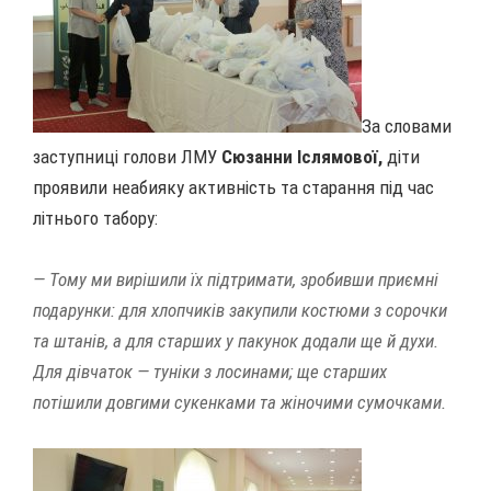
За словами
заступниці голови ЛМУ
Сюзанни Іслямової,
діти
проявили неабияку активність та старання під час
літнього табору:
— Тому ми вирішили їх підтримати, зробивши приємні
подарунки: для хлопчиків закупили костюми з сорочки
та штанів, а для старших у пакунок додали ще й духи.
Для дівчаток — туніки з лосинами; ще старших
потішили довгими сукенками та жіночими сумочками.