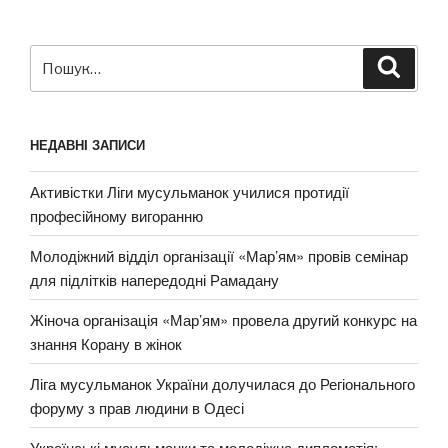
Пошук
Шукат
за
запитом:
НЕДАВНІ ЗАПИСИ
Активістки Ліги мусульманок училися протидії
професійному вигоранню
Молодіжний відділ організації «Мар’ям» провів семінар
для підлітків напередодні Рамадану
Жіноча організація «Мар’ям» провела другий конкурс на
знання Корану в жінок
Ліга мусульманок України долучилася до Регіонального
форуму з прав людини в Одесі
Українські мусульманки та молодіжна дипломатія: