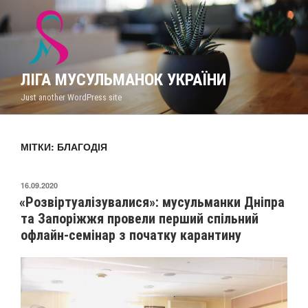
Перейти
до
вмісту
ЛІГА МУСУЛЬМАНОК УКРАЇНИ
Just another WordPress site
МІТКИ: БЛАГОДІЯ
ОПУБЛІКОВАНО
16.09.2020
«Розвіртуалізувалися»: мусульманки Дніпра
та Запоріжжя провели перший спільний
офлайн-семінар з початку карантину