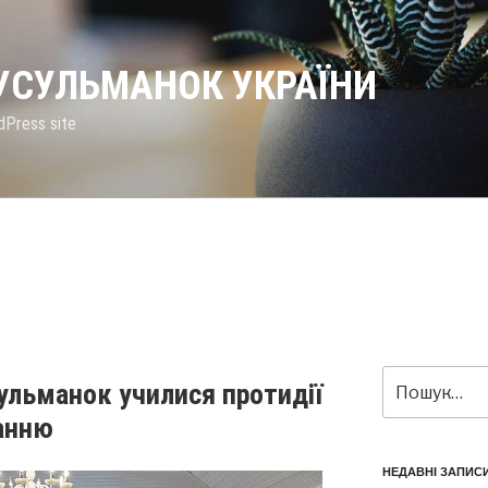
МУСУЛЬМАНОК УКРАЇНИ
dPress site
ульманок училися протидії
анню
НЕДАВНІ ЗАПИС