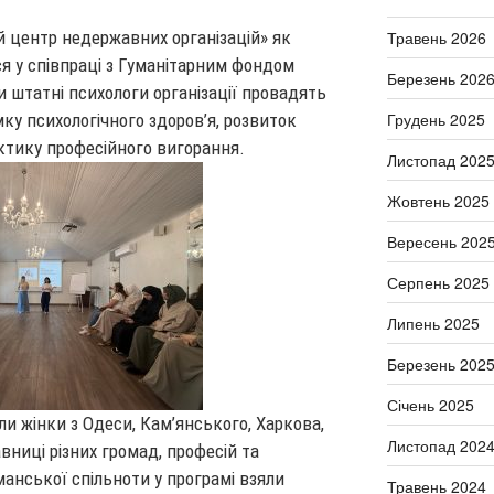
Травень 2026
й центр недержавних організацій» як
ся у співпраці з Гуманітарним фондом
Березень 202
ви штатні психологи організації провадять
Грудень 2025
мку психологічного здоров’я, розвиток
актику професійного вигорання.
Листопад 202
Жовтень 2025
Вересень 202
Серпень 2025
Липень 2025
Березень 202
Січень 2025
и жінки з Одеси, Кам’янського, Харкова,
Листопад 202
вниці різних громад, професій та
ьманської спільноти у програмі взяли
Травень 2024