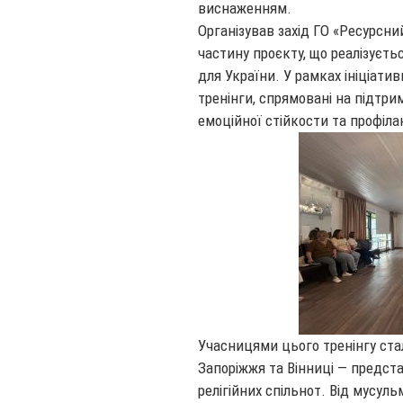
виснаженням.
Організував захід ГО «Ресурсни
частину проєкту, що реалізуєть
для України. У рамках ініціати
тренінги, спрямовані на підтри
емоційної стійкости та профіл
Учасницями цього тренінгу стал
Запоріжжя та Вінниці — предста
релігійних спільнот. Від мусул