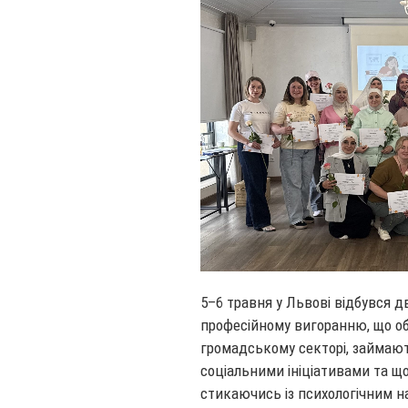
5–6 травня у Львові відбувся д
професійному вигоранню, що об
громадському секторі, займаю
соціальними ініціативами та щ
стикаючись із психологічним 