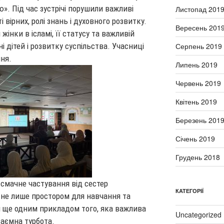
ю». Під час зустрічі порушили важливі
Листопад 201
 вірних, ролі знань і духовного розвитку.
Вересень 201
інки в ісламі, її статусу та важливій
Серпень 2019
ні дітей і розвитку суспільства. Учасниці
ння.
Липень 2019
Червень 2019
Квітень 2019
Березень 201
Січень 2019
Грудень 2018
 смачне частування від сестер
КАТЕГОРІЇ
в не лише простором для навчання та
 й ще одним прикладом того, яка важлива
Uncategorized
заємна турбота.