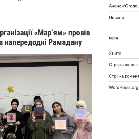
Анонси/Оголо
Новини
рганізації «Мар’ям» провів
МЕТА
ів напередодні Рамадану
Увійти
Стрічка записі
Стрічка комент
WordPress.org