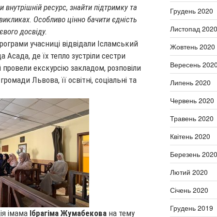
ти внутрішній ресурс, знайти підтримку та
Грудень 2020
 викликах. Особливо цінно бачити єдність
Листопад 202
тєвого досвіду.
програми учасниці відвідали Ісламський
Жовтень 2020
 Асада, де їх тепло зустріли сестри
Вересень 202
й провели екскурсію закладом, розповіли
ромади Львова, її освітні, соціальні та
Липень 2020
Червень 2020
Травень 2020
Квітень 2020
Березень 202
Лютий 2020
Січень 2020
Грудень 2019
ія імама
Ібрагіма Жумабекова
на тему