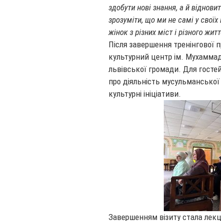
здобути нові знання, а й віднови
зрозуміти, що ми не самі у своїх
жінок з різних міст і різного жит
Після завершення тренінгової 
культурний центр ім. Мухаммада
львівської громади. Для госте
про діяльність мусульманської г
культурні ініціативи.
Завершенням візиту стала лекц