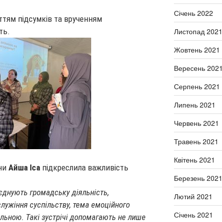
Січень 2022
ттям підсумків та врученням
Листопад 202
ть.
Жовтень 2021
Вересень 202
Серпень 2021
Липень 2021
Червень 2021
Травень 2021
Квітень 2021
ни
Айша Іса
підкреслила важливість
Березень 202
оєднують громадську діяльність,
Лютий 2021
служіння суспільству, тема емоційного
Січень 2021
льною. Такі зустрічі допомагають не лише