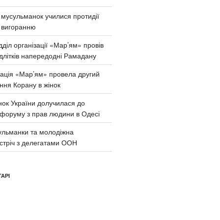
и мусульманок училися протидії
 вигоранню
діл організації «Мар’ям» провів
ідлітків напередодні Рамадану
зація «Мар’ям» провела другий
ння Корану в жінок
нок України долучилася до
 форуму з прав людини в Одесі
сульманки та молодіжна
устріч з делегатами ООН
АРІ