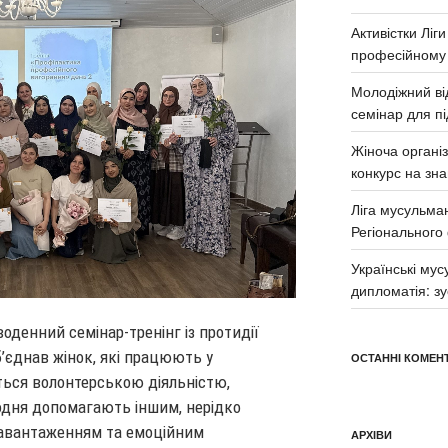
Активістки Ліг
професійному
Молодіжний від
семінар для п
Жіноча органі
конкурс на зна
Ліга мусульма
Регіонального
Українські му
дипломатія: з
воденний семінар-тренінг із протидії
’єднав жінок, які працюють у
ОСТАННІ КОМЕНТ
ться волонтерською діяльністю,
одня допомагають іншим, нерідко
навантаженням та емоційним
АРХІВИ